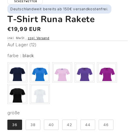
Deutschlandweit bereits ab 150€ versandkostenfrei.
T-Shirt Runa Rakete
Normaler
€19,99 EUR
Preis
inkl. MwSt.,
zzgl. Versand
Auf Lager (12)
farbe
farbe
:
black
größe
größe
36
38
40
42
44
46