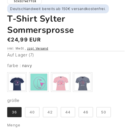
Deutschlandweit bereits ab 150€ versandkostenfrei.
T-Shirt Sylter
Sommersprosse
Normaler
€24,99 EUR
Preis
inkl. MwSt.,
zzgl. Versand
Auf Lager (7)
farbe
farbe
:
navy
größe
größe
36
40
42
44
46
50
Menge