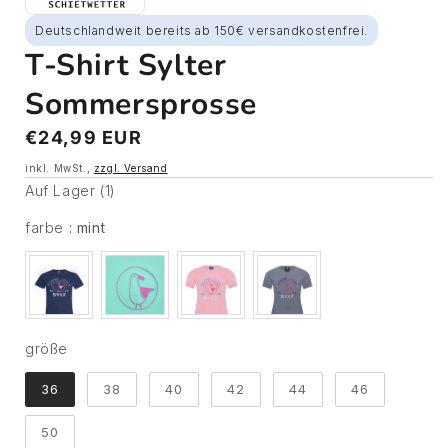
Deutschlandweit bereits ab 150€ versandkostenfrei.
T-Shirt Sylter
Sommersprosse
Normaler
€24,99 EUR
Preis
inkl. MwSt.,
zzgl. Versand
Auf Lager (1)
farbe
farbe
:
mint
größe
größe
36
38
40
42
44
46
50