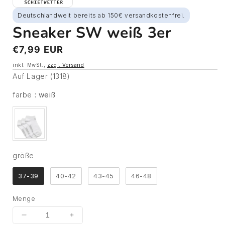
Deutschlandweit bereits ab 150€ versandkostenfrei.
Sneaker SW weiß 3er
Normaler
€7,99 EUR
Preis
inkl. MwSt.,
zzgl. Versand
Auf Lager (1318)
farbe
farbe
:
weiß
größe
größe
37-39
40-42
43-45
46-48
Menge