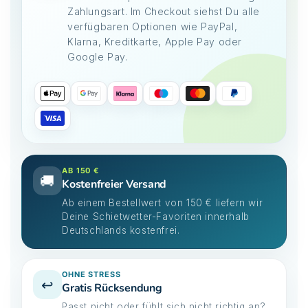
Zahlungsart. Im Checkout siehst Du alle
verfügbaren Optionen wie PayPal,
Klarna, Kreditkarte, Apple Pay oder
Google Pay.
AB 150 €
🚚
Kostenfreier Versand
Ab einem Bestellwert von 150 € liefern wir
Deine Schietwetter-Favoriten innerhalb
Deutschlands kostenfrei.
OHNE STRESS
↩️
Gratis Rücksendung
Passt nicht oder fühlt sich nicht richtig an?