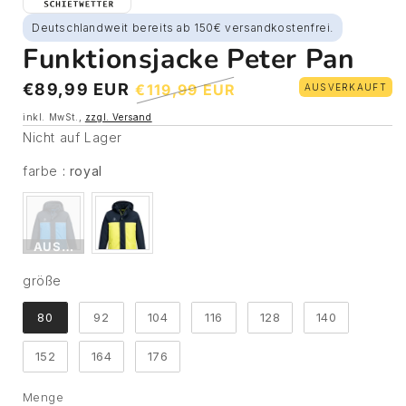
Deutschlandweit bereits ab 150€ versandkostenfrei.
Funktionsjacke Peter Pan
Sonderpreis
Normaler
€89,99 EUR
€119,99 EUR
AUSVERKAUFT
Preis
inkl. MwSt.,
zzgl. Versand
Nicht auf Lager
farbe
farbe
:
royal
AUSVERKAUFT
größe
größe
80
92
104
116
128
140
152
164
176
Menge