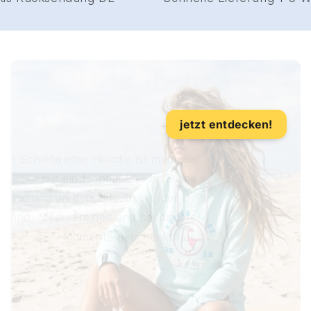
Urlaubsshirts
jetzt entdecken!
Zeig, wo Du warst: Das Schietwetter
T-Shirt verbindet Deinen Urlaubsort
mit leichtem Tragekomfort,
norddeutschem Lebensgefühl und
einer Erinnerung, die bleibt.