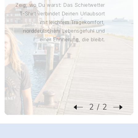
Zeig, wo Du warst: Das Schietwetter
T-Shirt verbindet Deinen Urlaubsort
mit leichtem Tragekomfort,
norddeutschem Lebensgefühl und
einer Erinnerung, die bleibt.
2
2