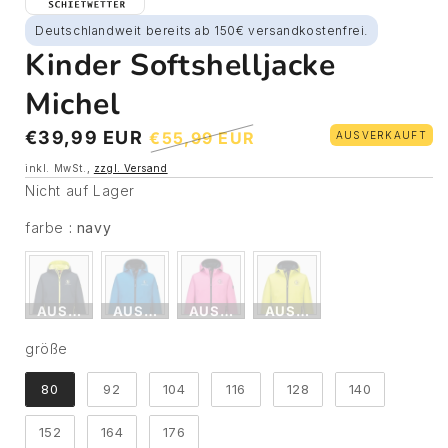
Deutschlandweit bereits ab 150€ versandkostenfrei.
Kinder Softshelljacke
Michel
Sonderpreis
Normaler
€39,99 EUR
€55,99 EUR
AUSVERKAUFT
Preis
inkl. MwSt.,
zzgl. Versand
Nicht auf Lager
farbe
farbe
:
navy
AUSVERKAUFT
AUSVERKAUFT
AUSVERKAUFT
AUSVERKAUFT
größe
größe
80
92
104
116
128
140
152
164
176