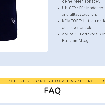
kleine Meerliebhaber.
UNISEX: Für Mädchen un
und alltagstauglich.
KOMFORT: Luftig und le
oder den Urlaub.
ANLASS: Perfektes Kurza
Basic im Alltag.
GE FRAGEN ZU VERSAND, RÜCKGABE & ZAHLUNG BEI 
FAQ