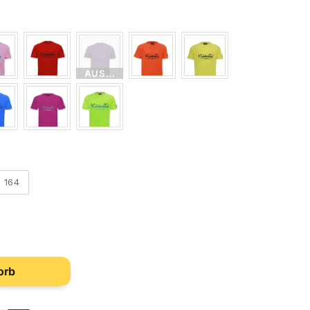
AUSVERKAUFT
164
orb