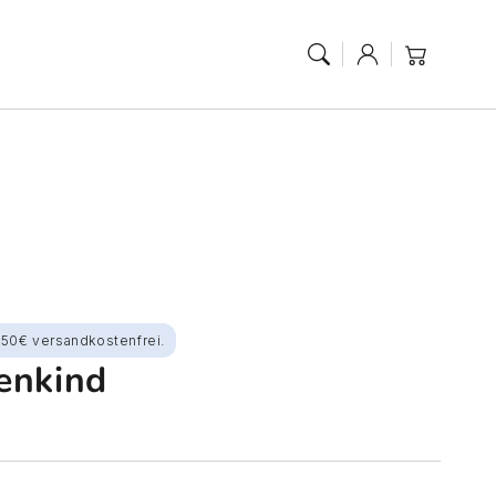
Anmelden
Warenkorb
150€ versandkostenfrei.
enkind