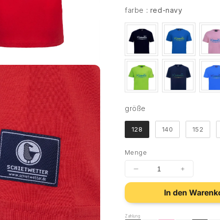
farbe
farbe
:
red-navy
größe
größe
128
140
152
Menge
In den Warenk
Zahlung