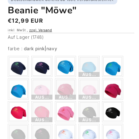
Beanie "Möwe"
Normaler
€12,99 EUR
Preis
inkl. MwSt.,
zzgl. Versand
Auf Lager (1748)
farbe
farbe
:
dark pink|navy
AUSVERKAUFT
AUSVERKAUFT
AUSVERKAUFT
AUSVERKAUFT
AUSVERKAUFT
AUSVERKAUFT