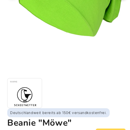
Medien
1
im
MARKE
Modal
öffnen
Deutschlandweit bereits ab 150€ versandkostenfrei.
Beanie "Möwe"