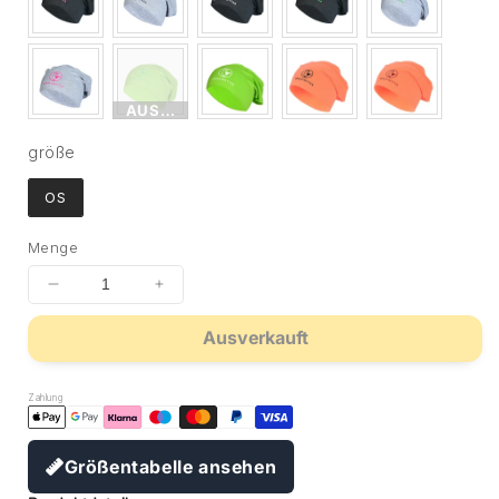
AUSVERKAUFT
größe
größe
OS
Menge
Ausverkauft
Zahlung
Größentabelle ansehen