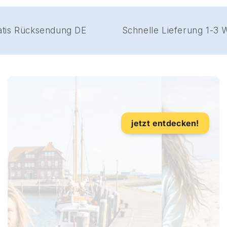
Gratis Rücksendung DE
Schnelle Lieferung
Urlaubsshirts
jetzt entdecken!
Zeig, wo Du warst: Das Schietwetter
T-Shirt verbindet Deinen Urlaubsort
mit leichtem Tragekomfort,
norddeutschem Lebensgefühl und
einer Erinnerung, die bleibt.