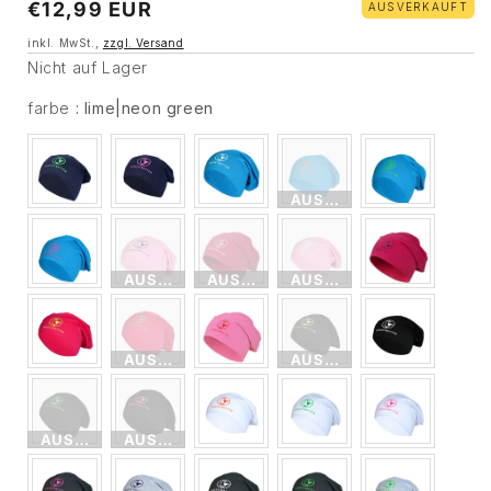
Normaler
€12,99 EUR
AUSVERKAUFT
Preis
inkl. MwSt.,
zzgl. Versand
Nicht auf Lager
farbe
farbe
:
lime|neon green
AUSVERKAUFT
AUSVERKAUFT
AUSVERKAUFT
AUSVERKAUFT
AUSVERKAUFT
AUSVERKAUFT
AUSVERKAUFT
AUSVERKAUFT