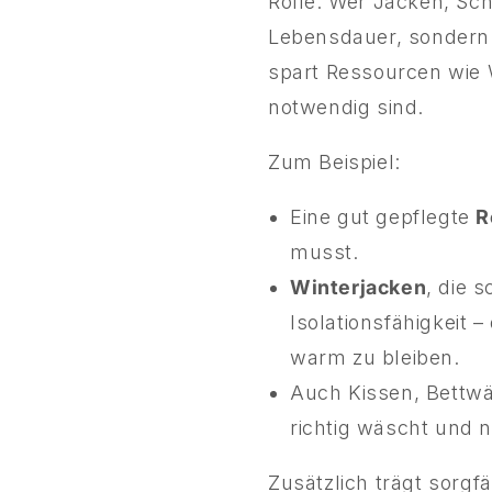
Rolle. Wer Jacken, Scha
Lebensdauer, sondern 
spart Ressourcen wie W
notwendig sind.
Zum Beispiel:
Eine gut gepflegte
R
musst.
Winterjacken
, die 
Isolationsfähigkeit 
warm zu bleiben.
Auch Kissen, Bettwä
richtig wäscht und n
Zusätzlich trägt sorgfä