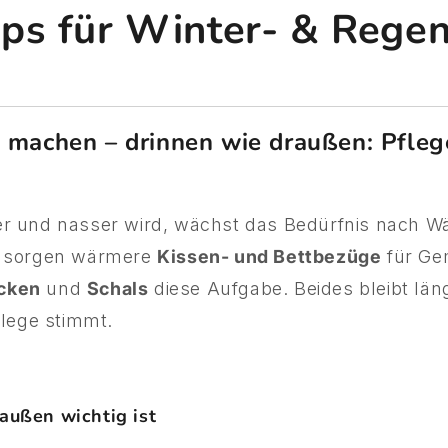
pps für Winter- & Rege
h machen – drinnen wie draußen: Pfleg
er und nasser wird, wächst das Bedürfnis nach 
n sorgen wärmere
Kissen- und Bettbezüge
für Gem
cken
und
Schals
diese Aufgabe. Beides bleibt lä
flege stimmt.
außen wichtig ist