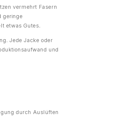
etzen vermehrt Fasern
d geringe
lt etwas Gutes.
dung. Jede Jacke oder
 Produktionsaufwand und
nigung durch Auslüften