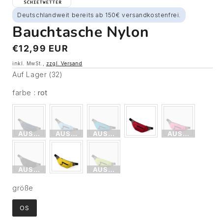
Deutschlandweit bereits ab 150€ versandkostenfrei.
Bauchtasche Nylon
Normaler
€12,99 EUR
Preis
inkl. MwSt.,
zzgl. Versand
Auf Lager (32)
farbe
farbe
:
rot
AUSVERKAUFT
AUSVERKAUFT
AUSVERKAUFT
AUSVERKAUF
AUSVERKAUFT
AUSVERKAUFT
größe
größe
OS