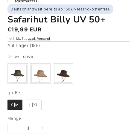
Deutschlandweit bereits ab 150€ versandkostenfrei.
Safarihut Billy UV 50+
Normaler
€19,99 EUR
Preis
inkl. MwSt.,
zzgl. Versand
Auf Lager (198)
farbe
farbe
:
olive
größe
größe
S|M
L|XL
Menge