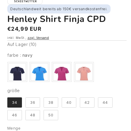
Deutschlandweit bereits ab 150€ versandkostenfrei.
Henley Shirt Finja CPD
Normaler
€24,99 EUR
Preis
inkl. MwSt.,
zzgl. Versand
Auf Lager (10)
farbe
farbe
:
navy
größe
größe
34
36
38
40
42
44
46
48
50
Menge