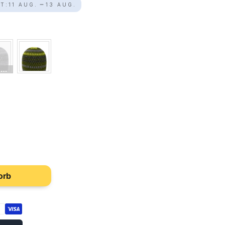
T:
11 AUG.
13 AUG.
T
VERKAUFT
orb