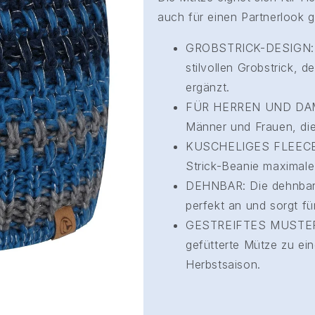
auch für einen Partnerlook g
GROBSTRICK-DESIGN: Di
stilvollen Grobstrick, 
ergänzt.
FÜR HERREN UND DAMEN:
Männer und Frauen, di
KUSCHELIGES FLEECE: D
Strick-Beanie maximal
DEHNBAR: Die dehnbare
perfekt an und sorgt fü
GESTREIFTES MUSTER: 
gefütterte Mütze zu ei
Herbstsaison.