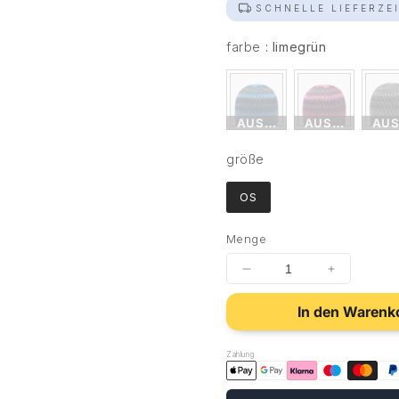
SCHNELLE LIEFERZEI
farbe
farbe
:
limegrün
AUSVERKAUFT
AUSVERKAUF
AUS
größe
größe
OS
Menge
In den Warenk
Zahlung