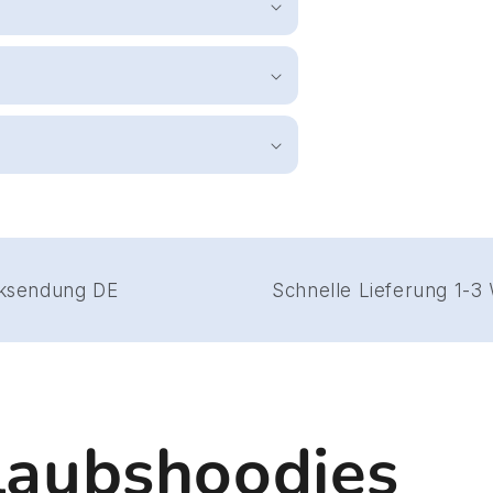
Gratis Rücksendung DE
Schnelle Li
laubshoodies