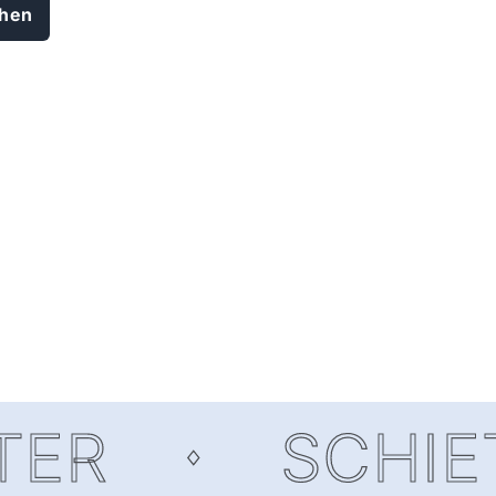
ehen
R
SCHIETW